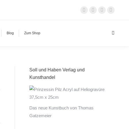
Facebook
X
Instagram
YouTub
page
page
page
page
opens
opens
opens
opens
Blog
Zum Shop
Search:
in
in
in
in
new
new
new
new
window
window
window
window
Soll und Haben Verlag und
Kunsthandel
Das neue Kunstbuch von Thomas
Gatzemeier