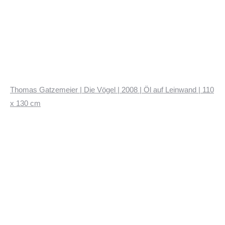
Thomas Gatzemeier | Die Vögel | 2008 | Öl auf Leinwand | 110
x 130 cm